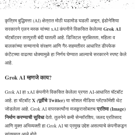
कृत्रिम बुद्धिमत्ता (AI) क्षेत्रात मोठी घडामोड घडली असून, इंडोनेशिया
Grok AI
सरकारने एलन मस्क यांच्या xAI कंपनीने विकसित केलेल्या
चॅटबॉटवर तात्पुरती बंदी घातली आहे. डिजिटल सुरक्षितता, महिला व
बालकांच्या सन्मानाचे संरक्षण आणि गैर-सहमतीवर आधारित डीपफेक
कंटेंटच्या वाढत्या धोक्यामुळे हा निर्णय घेण्यात आल्याचे सरकारने स्पष्ट केले
आहे.
Grok AI म्हणजे काय?
Grok AI हा xAI कंपनीने विकसित केलेला प्रगत AI-आधारित चॅटबॉट
X (पूर्वीचे Twitter)
आहे. हा चॅटबॉट
या सोशल मीडिया प्लॅटफॉर्मशी थेट
प्रतिमा (Image)
जोडलेला आहे. Grok AI वापरकर्त्यांना मजकूरासोबतच
निर्माण करण्याची सुविधा
देतो. तुलनेने कमी सेन्सॉरशिप, जलद प्रतिसाद
आणि मुक्त अभिव्यक्ती हा Grok AI चा प्रमुख उद्देश असल्याचे कंपनीकडून
सांगण्यात आले होते.