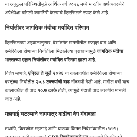
या अनुकूल परिस्थितीमुळे आर्थिक वर्ष २०२६ मध्ये भारतीय अर्थव्यवस्थेने
अपेक्षेपेक्षा चांगली कामगिरी केल्याचे क्रिसिलने स्पष्ट केले आहे.
निर्यातीवर जागतिक मंदीचा मर्यादित परिणाम
क्रिसिलच्या अहवालानुसार, देशांतर्गत मागणीतील मजबूत वाढ आणि
जागतिक मंदीचा
अमेरिकेला होणाऱ्या निर्यातीला मिळालेल्या प्राधान्यामुळे
भारताच्या एकूण निर्यातीवर मर्यादित परिणाम झाला आहे
.
एप्रिल ते जुलै २०२६
विशेष म्हणजे,
या कालावधीत अमेरिकेला होणाऱ्या
२०.८ टक्क्यांची वाढ
वस्तूंच्या निर्यातीत
नोंदवली गेली आहे. मागील वर्षी याच
१०.७ टक्के
कालावधीत ही वाढ
होती, त्यामुळे यंदाची वाढ लक्षणीय मानली
जात आहे.
महागाई घटल्याने नाममात्र वाढीचा वेग मंदावला
तथापि, किरकोळ महागाई आणि घाऊक किंमत निर्देशांकातील (WPI)
GDP डिफ्लेटरमध्ये घट
चलनवाढ कमी झाल्यामुळे
झाल्याचे क्रिसिलने