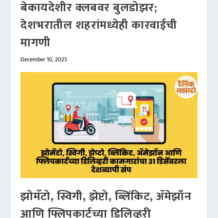
बेकायदेशीर क्लबवर बुलडोझर;
देशभरातील शहरांमध्येही कारवाईची
मागणी
December 10, 2025
झोमॅटो, स्विगी, झेप्टो, ब्लिंकिट, ॲमेझॉन
आणि फ्लिपकार्टच्या डिलिव्हरी