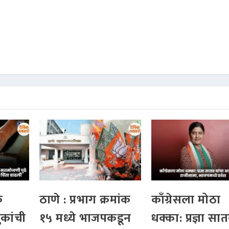
क
ठाणे : प्रभाग क्रमांक
काँग्रेसला मोठा
ुकांची
१५ मध्ये भाजपकडून
धक्का: प्रज्ञा सा